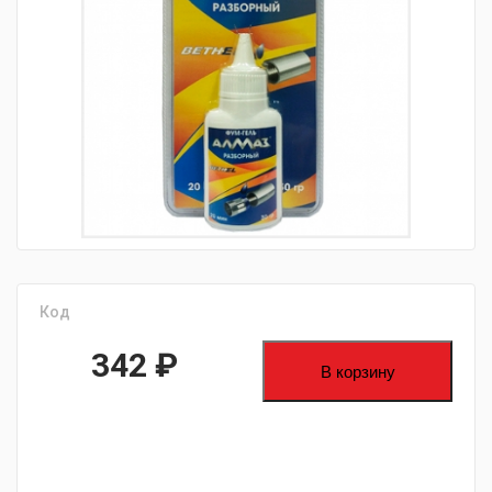
fijpawfioawjf
Код
342
₽
В корзину