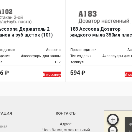
Accoona Держатель 2
183 Accoona Дозатор
анов и зуб щеток (101)
жидкого мыла 350мл плас
водитель
Accoona
Производитель
Ac
зделия
Аксессуары для ванны
Тип изделия
Аксессуары для
ул
102
Артикул
06
₽
594
₽
В корзину
В к
ГАЦИЯ
КОНТАКТЫ
Адрес:
вная
Челябинск, строительный