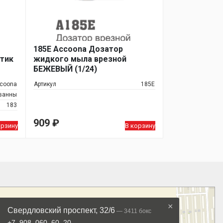
185E Accoona Дозатор
тик
жидкого мыла врезной
БЕЖЕВЫЙ (1/24)
coona
Артикул
185E
 ванны
183
909
₽
орзину
В корзину