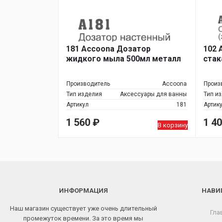
181 Accoona Дозатор
102 
жидкого мыла 500мл металл
стак
Производитель
Accoona
Произ
Тип изделия
Аксессуары для ванны
Тип и
Артикул
181
Артик
1 560
₽
1 4
В корзину
ИНФОРМАЦИЯ
НАВИ
Наш магазин существует уже очень длительный
Гла
промежуток времени. За это время мы