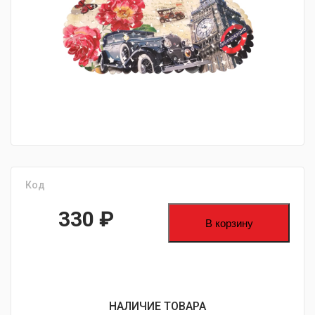
fijpawfioawjf
Код
330
₽
В корзину
НАЛИЧИЕ ТОВАРА