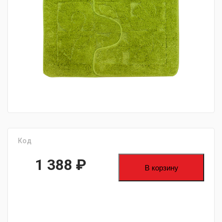
fijpawfioawjf
Код
1 388
₽
В корзину