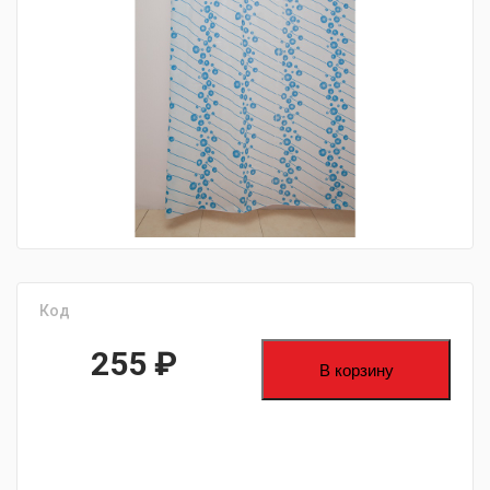
fijpawfioawjf
Код
255
₽
В корзину