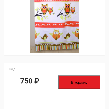
fijpawfioawjf
Код
750
₽
В корзину