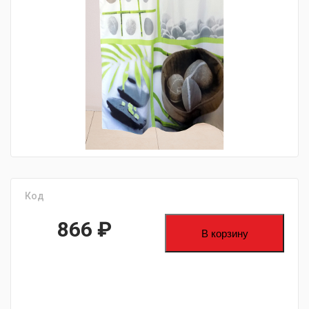
fijpawfioawjf
Код
866
₽
В корзину