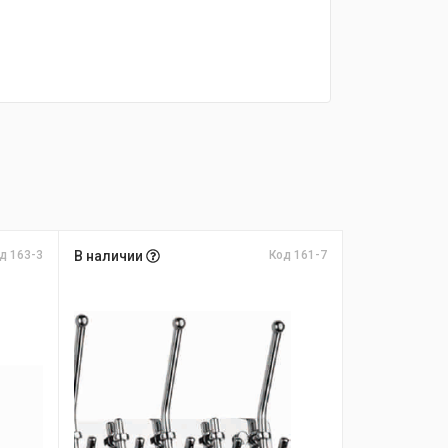
д 163-3
В наличии
Код 161-7