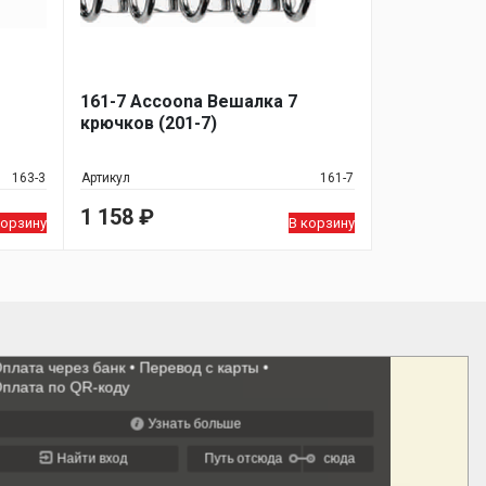
161-7 Accoona Вешалка 7
крючков (201-7)
163-3
Артикул
161-7
1 158
₽
корзину
В корзину