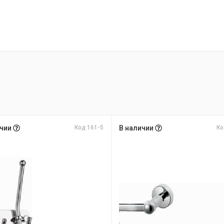
ичии
Код 161-5
В наличии
Ко