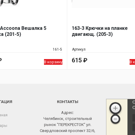
 Accoona Вешалка 5
163-3 Крючки на планке
а (201-5)
двигающ. (205-3)
161-5
Артикул
₽
615
₽
В корзину
В 
ГАЦИЯ
КОНТАКТЫ
Адрес:
вная
Челябинск, строительный
рынок "ПЕРЕКРЕСТОК" ул.
ары
Свердловский проспект 32/6,