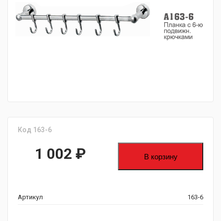
fijpawfioawjf
Код 163-6
1 002
₽
В корзину
Артикул
163-6