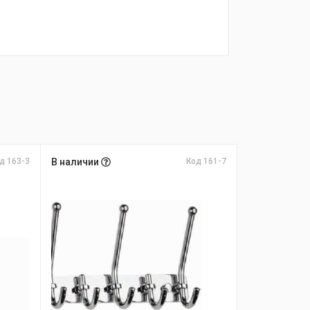
д 163-3
В наличии
Код 161-7