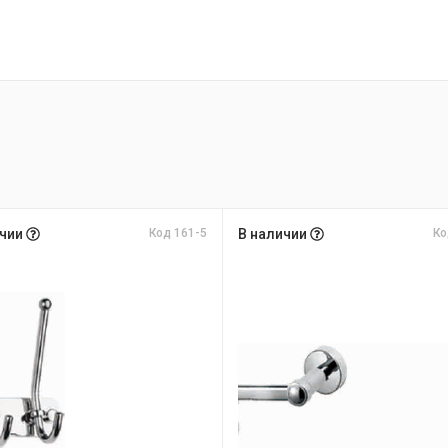
ичии
Код 161-5
В наличии
Ко