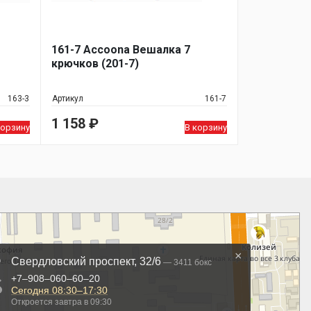
161-7 Accoona Вешалка 7
крючков (201-7)
163-3
Артикул
161-7
1 158
₽
корзину
В корзину