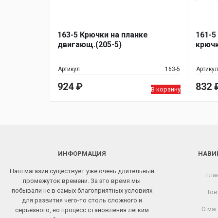
163-5 Крючки на планке
161-5
двигающ.(205-5)
крючк
Артикул
163-5
Артикул
924
₽
832
В корзину
ИНФОРМАЦИЯ
НАВИ
Наш магазин существует уже очень длительный
Гла
промежуток времени. За это время мы
побывали не в самых благоприятных условиях
Тов
для развития чего-то столь сложного и
О маг
серьезного, но процесс становления легким