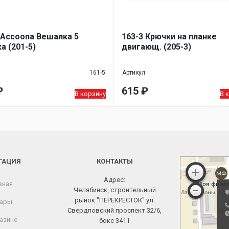
 Accoona Вешалка 5
163-3 Крючки на планке
а (201-5)
двигающ. (205-3)
161-5
Артикул
₽
615
₽
В корзину
В 
ГАЦИЯ
КОНТАКТЫ
Адрес:
вная
Челябинск, строительный
рынок "ПЕРЕКРЕСТОК" ул.
ары
Свердловский проспект 32/6,
азине
бокс 3411