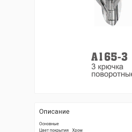
fijpawfioawjf
Описание
Основные
Цвет покрытия Хром