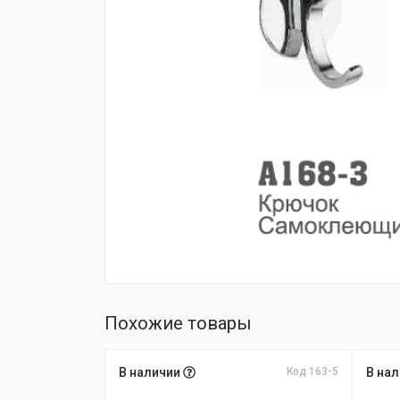
fijpawfioawjf
Похожие товары
В наличии
Код 163-5
В на