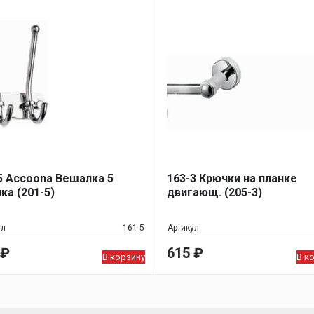
5 Accoona Вешалка 5
163-3 Крючки на планке
ка (201-5)
двигающ. (205-3)
ул
161-5
Артикул
₽
615
₽
В корзину
В к