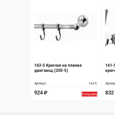
163-5 Крючки на планке
161-
двигающ.(205-5)
крюч
Артикул
163-5
Артик
924
₽
832
В корзину