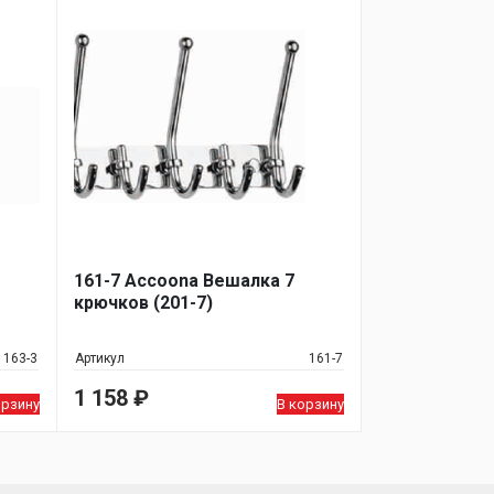
161-7 Accoona Вешалка 7
крючков (201-7)
163-3
Артикул
161-7
1 158
₽
орзину
В корзину