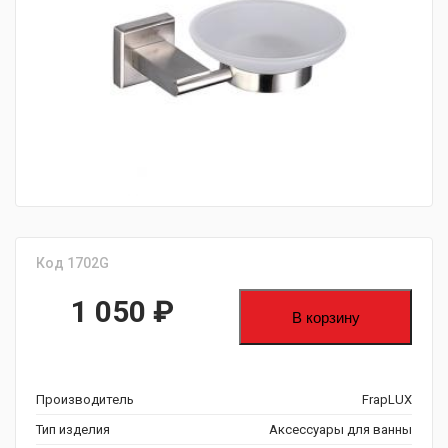
fijpawfioawjf
Код 1702G
1 050
₽
В корзину
Производитель
FrapLUX
Тип изделия
Аксессуары для ванны