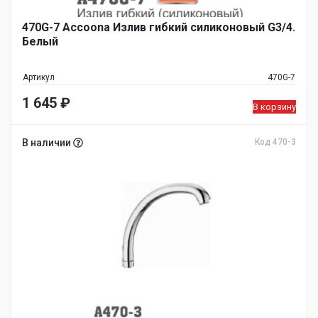
470G-7 Accoona Излив гибкий силиконовый G3/4.
Белый
Артикул
470G-7
1 645
₽
В корзину
В наличии
Код 470-3