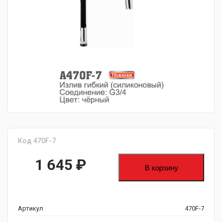
fijpawfioawjf
Код 470F-7
1 645
₽
В корзину
Артикул
470F-7