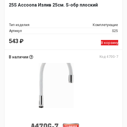
25S Accoona Излив 25см. S-обр плоский
Тип изделия
Комплетующие
Артикул
S25
543
₽
В корзину
В наличии
Код 470G-7