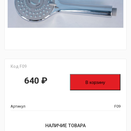
fijpawfioawjf
Код F09
640
₽
В корзину
Артикул
F09
НАЛИЧИЕ ТОВАРА