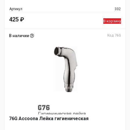
Артикул
332
425
₽
В корзину
В наличии
Код 76G
76G Accoona Лейка гигиеническая