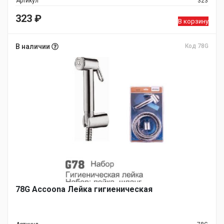
Артикул
323
323
₽
В корзину
В наличии
Код 78G
78G Accoona Лейка гигиеническая