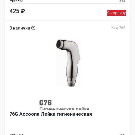
Артикул
332
425
₽
В корзину
В наличии
Код 76G
76G Accoona Лейка гигиеническая