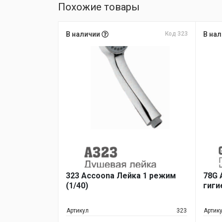
Похожие товары
В наличии
Код 323
В на
323 Accoona Лейка 1 режим
78G 
(1/40)
гиги
Артикул
323
Артик