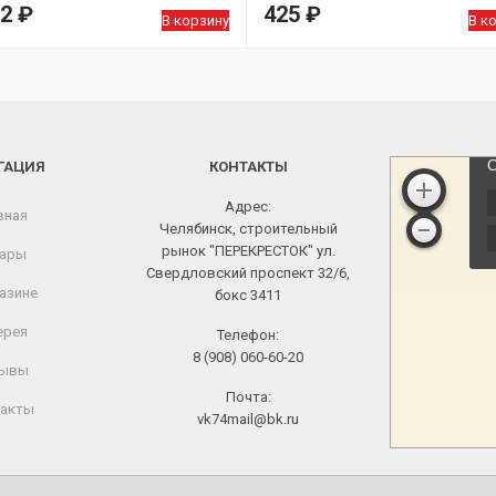
62
₽
425
₽
В корзину
В к
ГАЦИЯ
КОНТАКТЫ
Адрес:
вная
Челябинск, строительный
рынок "ПЕРЕКРЕСТОК" ул.
ары
Свердловский проспект 32/6,
азине
бокс 3411
ерея
Телефон:
8 (908) 060-60-20
ывы
Почта:
акты
vk74mail@bk.ru