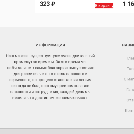
323
₽
1 1
В корзину
ИНФОРМАЦИЯ
НАВИ
Наш магазин существует уже очень длительный
Гла
промежуток времени. За это время мы
побывали не в самых благоприятных условиях
Тов
для развития чего-то столь сложного и
О маг
серьезного, но процесс становления легким
никогда не был, поэтому превозмогая все
Гал
сложности и затруднения, каждый день мы
верили, что достигнем желаемых высот.
Отз
Конт