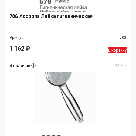
78G Accoona Лейка гигиеническая
Артикул
78G
1 162
₽
В корзину
В наличии
Код 332