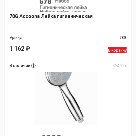
78G Accoona Лейка гигиеническая
Артикул
78G
1 162
₽
В корзину
В наличии
Код 332