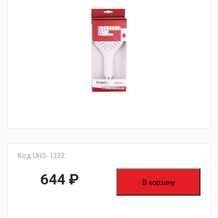
fijpawfioawjf
Код UHS-1232
644
₽
В корзину