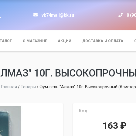
vk74mail@bk.ru
8 (9
т
ТАЛОГ
О МАГАЗИНЕ
АКЦИИ
ДОСТАВКА И ОПЛАТА
АЛМАЗ" 10Г. ВЫСОКОПРОЧНЫ
Главная
/
Товары
/
Фум-гель "Алмаз" 10г. Высокопрочный (блистер
Код
163
₽