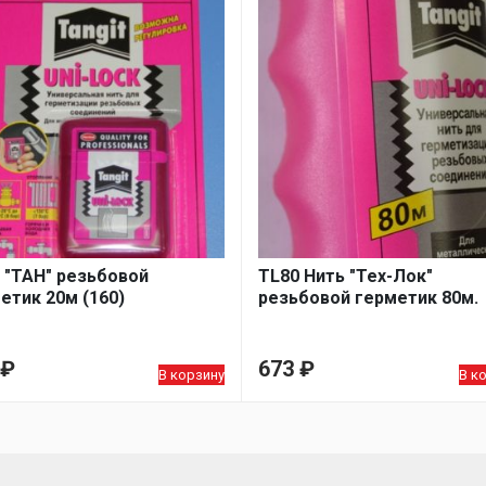
 "ТАН" резьбовой
TL80 Нить "Тех-Лок"
етик 20м (160)
резьбовой герметик 80м.
₽
673
₽
В корзину
В к