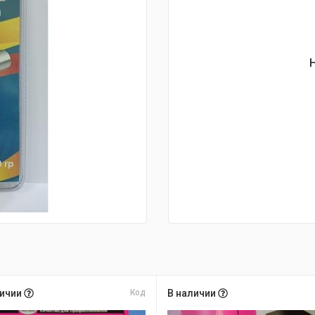
личии
Код
В наличии