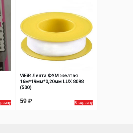
ViEiR Лента ФУМ желтая
16м*19мм*0,20мм LUX 8098
(500)
59
₽
орзину
В корзину