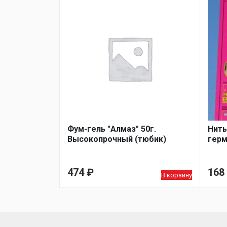
Фум-гель "Алмаз" 50г.
Нить
Высокопрочный (тюбик)
герм
474
₽
168
В корзину