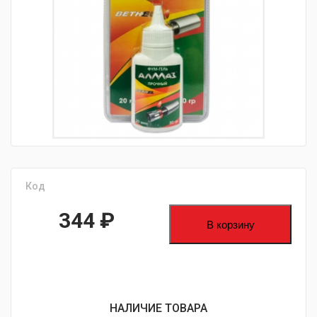
fijpawfioawjf
Код
344
₽
В корзину
НАЛИЧИЕ ТОВАРА