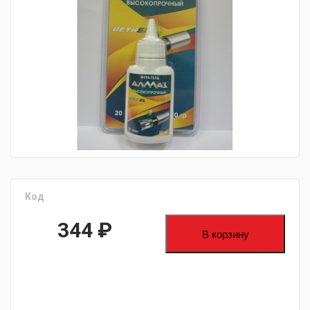
fijpawfioawjf
Код
344
₽
В корзину