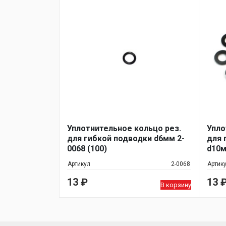
Уплотнительное кольцо рез.
Упло
для гибкой подводки d6мм 2-
для 
0068 (100)
d10м
Артикул
2-0068
Артик
13
₽
13
В корзину