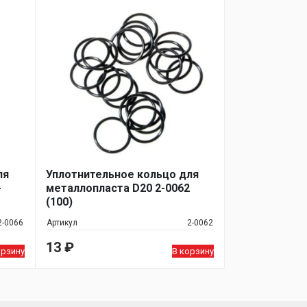
ля
Уплотнительное кольцо для
-
металлопласта D20 2-0062
(100)
2-0066
Артикул
2-0062
13
₽
орзину
В корзину