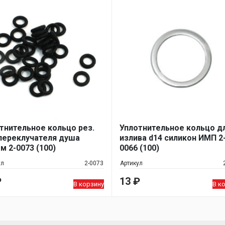
тнительное кольцо рез.
Уплотнительное кольцо д
переклучателя душа
излива d14 силикон ИМП 2
м 2-0073 (100)
0066 (100)
ул
2-0073
Артикул
₽
13
₽
В корзину
В к