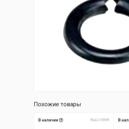
fijpawfioawjf
Похожие товары
В наличии
Код 2-0068
В на