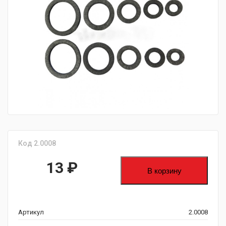
fijpawfioawjf
Код 2.0008
13
₽
В корзину
Артикул
2.0008