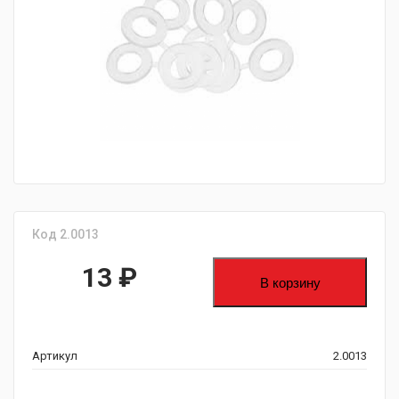
fijpawfioawjf
Код 2.0013
13
₽
В корзину
Артикул
2.0013