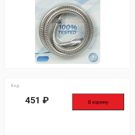
fijpawfioawjf
Код
451
₽
В корзину