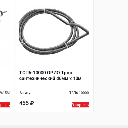
ТСП6-10000 ОРИО Трос
сантехнический d6мм х 10м
Р615М
Артикул
ТСП6-10000
455
₽
орзину
В корзину