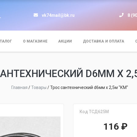
vk74mail@bk.ru
8 (9
т
ТАЛОГ
О МАГАЗИНЕ
АКЦИИ
ДОСТАВКА И ОПЛАТА
АНТЕХНИЧЕСКИЙ D6ММ Х 2,
Главная
/
Товары
/
Трос сантехнический d6мм х 2,5м "КМ"
Код ТСД625М
116
₽