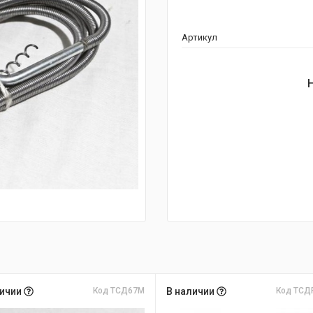
Артикул
личии
Код ТСД67М
В наличии
Код ТСД