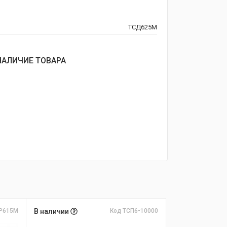
ТСД625М
НАЛИЧИЕ ТОВАРА
Р615М
В наличии
Код ТСП6-10000