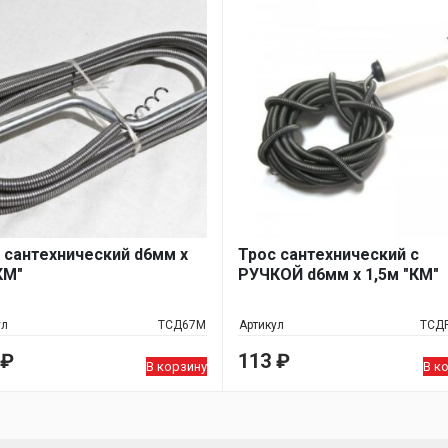
 сантехнический d6мм х
Трос сантехнический с
КМ"
РУЧКОЙ d6мм х 1,5м "КМ"
ул
ТСД67М
Артикул
ТСД
₽
113
₽
В корзину
В к