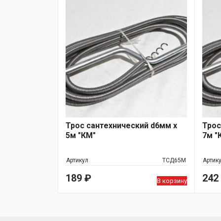
Трос сантехнический d6мм х
Трос
5м "КМ"
7м "
Артикул
ТСД65М
Артик
189
₽
242
В корзину