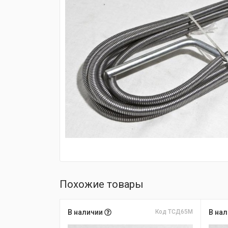
fijpawfioawjf
Похожие товары
В наличии
Код ТСД65М
В на