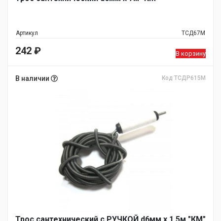
Артикул
ТСД67М
242
₽
В корзину
В наличии
Код ТСДР615М
Трос сантехнический с РУЧКОЙ d6мм х 1,5м "КМ"