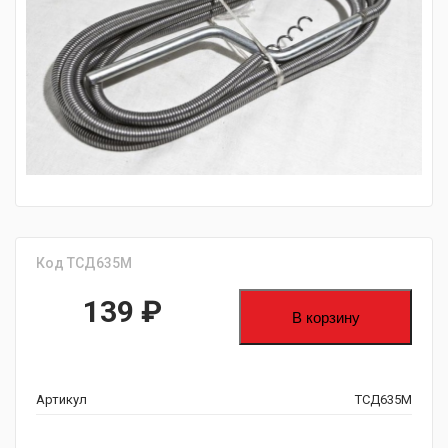
fijpawfioawjf
Код ТСД635М
139
₽
В корзину
Артикул
ТСД635М