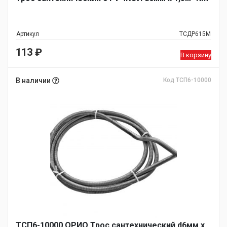
Артикул
ТСДР615М
113
₽
В корзину
В наличии
Код ТСП6-10000
ТСП6-10000 ОРИО Трос сантехнический d6мм х