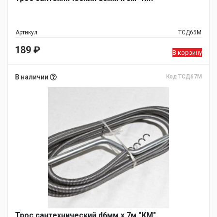
Артикул
ТСД65М
189
₽
В корзину
В наличии
Код ТСД67М
Трос сантехнический d6мм х 7м "КМ"