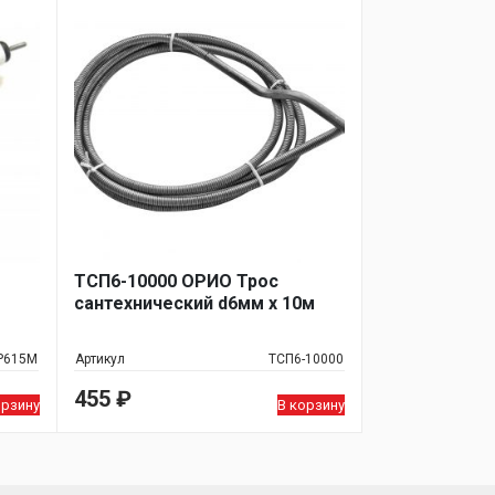
ТСП6-10000 ОРИО Трос
сантехнический d6мм х 10м
Р615М
Артикул
ТСП6-10000
455
₽
орзину
В корзину