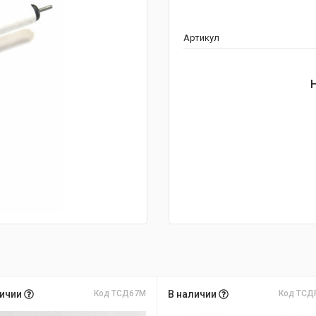
Артикул
личии
Код ТСД67М
В наличии
Код ТСД