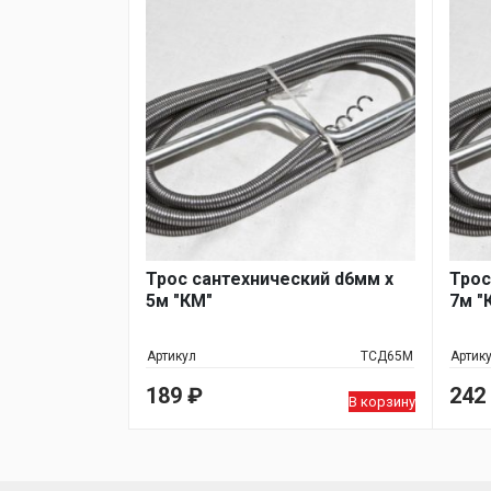
Трос сантехнический d6мм х
Трос
5м "КМ"
7м "
Артикул
ТСД65М
Артик
189
₽
242
В корзину