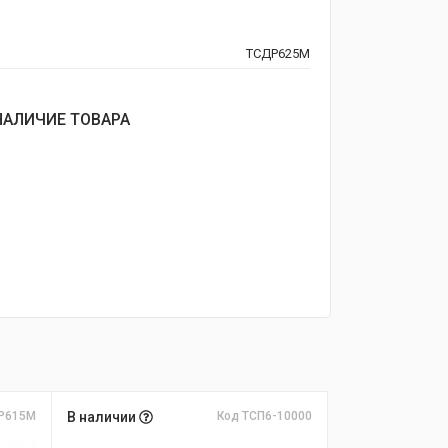
ТСДР625М
НАЛИЧИЕ ТОВАРА
Р615М
В наличии
Код ТСП6-10000