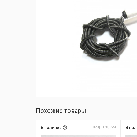
fijpawfioawjf
Похожие товары
В наличии
Код ТСД65М
В на