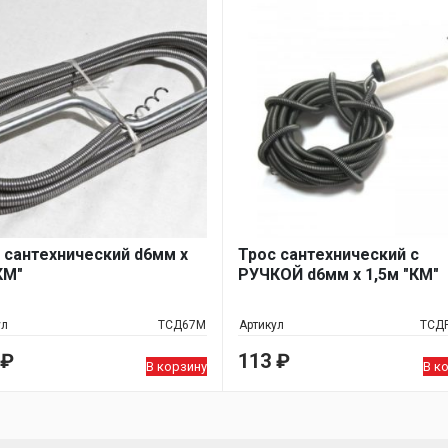
 сантехнический d6мм х
Трос сантехнический с
КМ"
РУЧКОЙ d6мм х 1,5м "КМ"
ул
ТСД67М
Артикул
ТСД
₽
113
₽
В корзину
В к