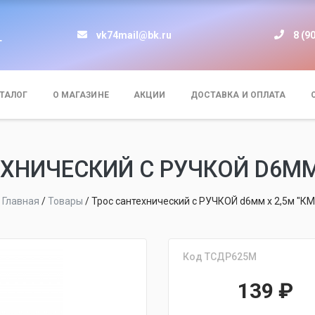
vk74mail@bk.ru
8 (9
т
ТАЛОГ
О МАГАЗИНЕ
АКЦИИ
ДОСТАВКА И ОПЛАТА
ХНИЧЕСКИЙ С РУЧКОЙ D6ММ 
Главная
/
Товары
/
Трос сантехнический с РУЧКОЙ d6мм х 2,5м "КМ
Код ТСДР625М
139
₽