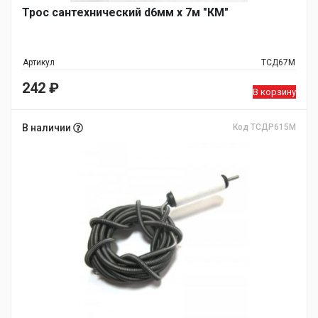
Трос сантехнический d6мм х 7м "КМ"
Артикул
ТСД67М
242
₽
В корзину
В наличии
Код ТСДР615М