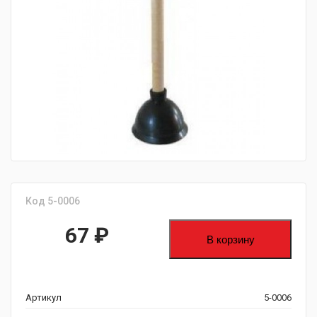
fijpawfioawjf
Код 5-0006
67
₽
В корзину
Артикул
5-0006