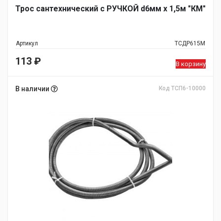
Трос сантехнический с РУЧКОЙ d6мм х 1,5м "КМ"
Артикул
ТСДР615М
113
₽
В корзину
В наличии
Код ТСП6-10000