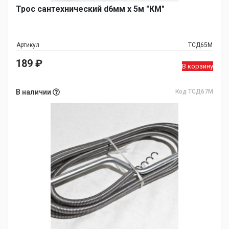
Трос сантехнический d6мм х 5м "КМ"
Артикул
ТСД65М
189
₽
В корзину
В наличии
Код ТСД67М