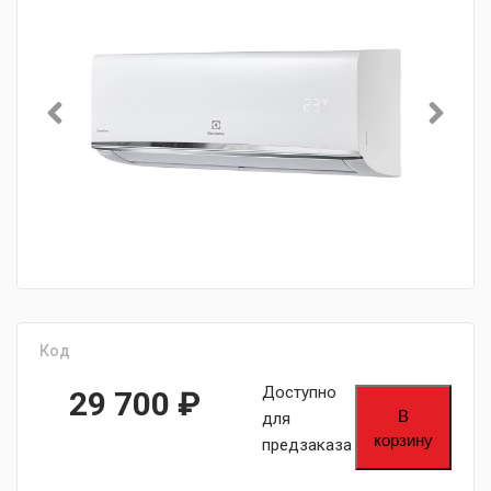
Код
Доступно
29 700
₽
В
для
корзину
предзаказа