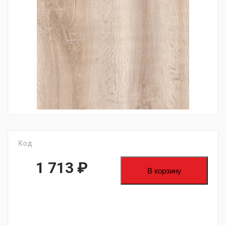
fijpawfioawjf
Код
1 713
₽
В корзину