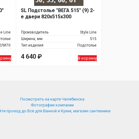
0"
SL Подстолье "ВЕГА 515" (9) 2-
е двери 820х515х300
le Line
Производитель
Style Line
толье
Ширина, мм
515
2ЛИ70
Тип изделия
Подстолье
4 640
₽
орзину
В корзину
Посмотреть на карте Челябинска
Фотографии компании
ти проезд до Всё для Ванной и Кухни, магазин сантехники