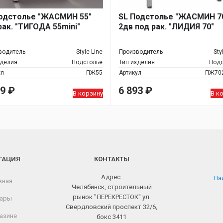
одстолье "ЖАСМИН 55"
SL Подстолье "ЖАСМИН 7
рак. "ТИГОДА 55mini"
2дв под рак. "ЛИДИЯ 70"
водитель
Style Line
Производитель
Sty
зделия
Подстолье
Тип изделия
Подс
ул
ПЖ55
Артикул
ПЖ70
89
₽
6 893
₽
В корзину
В к
ГАЦИЯ
КОНТАКТЫ
Адрес:
Най
вная
Челябинск, строительный
рынок "ПЕРЕКРЕСТОК" ул.
ары
Свердловский проспект 32/6,
азине
бокс 3411