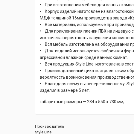
• При изготовлении мебели для ванных комнат
• Корпус изделий изготовлен из влагостойко
МДФ толщиной 16мм производства завода «Кр
• Все материалы, используемые при производ
• Для приклеивания пленки ПВХ на лицевую с
исключена вероятность нарушения консистенци
• Вся мебель изготовлена на оборудовании пр
• Для изделий используется фабричная фурни
агрессивной влажной среде ванных комнат.
• Вся продукция Style Line изготовлена в со
• Производственный цикл построен таким обра
вероятность возникновения производственног
• Благодаря всему вышеперечисленному, Style
изделия в размере 5 лет.
габаритные размеры — 234 х 550 х 730 мм;
Производитель
Style Line