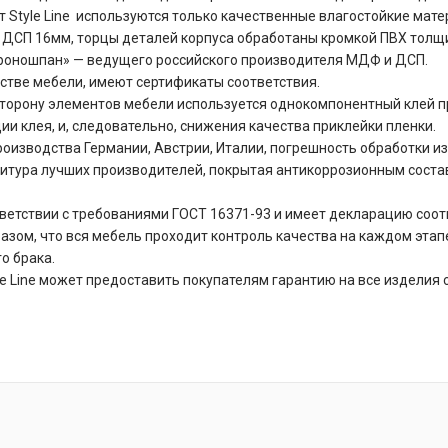
 Style Line используются только качественные влагостойкие мате
й ДСП 16мм, торцы деталей корпуса обработаны кромкой ПВХ толщ
оношпан» — ведущего российского производителя МДФ и ДСП.
стве мебели, имеют сертификаты соответствия.
торону элементов мебели используется однокомпонентный клей про
и клея, и, следовательно, снижения качества приклейки пленки.
оизводства Германии, Австрии, Италии, погрешность обработки из
тура лучших производителей, покрытая антикоррозионным составо
ответствии с требованиями ГОСТ 16371-93 и имеет декларацию соот
зом, что вся мебель проходит контроль качества на каждом этап
о брака.
 Line может предоставить покупателям гарантию на все изделия ср