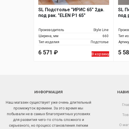
SL Подстолье "ИРИС 65" 2дв.
SL П
под рак. "ELEN P1 65"
под 
Производитель
Style Line
Произ
Ширина, мм
660
Тип и
Тип изделия
Подстолье
Артик
6 571
₽
5 5
В корзину
ИНФОРМАЦИЯ
НАВИ
Наш магазин существует уже очень длительный
Гла
промежуток времени. За это время мы
побывали не в самых благоприятных условиях
Тов
для развития чего-то столь сложного и
О маг
серьезного, но процесс становления легким