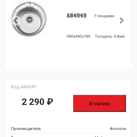
Код AB4949
2 290
₽
В корзину
Производитель
Accoona