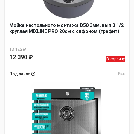
Мойка настольного монтажа D50 3мм. вып 3 1/2
круглая MIXLINE PRO 20см с сифоном (графит)
13 125
₽
Первоначальная
12 390
₽
В корзину
цена
Текущая
составляла
цена:
Под заказ
Код
13
12
125 ₽.
390 ₽.