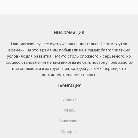
составляла
цена:
9
8
545 ₽.
990 ₽.
ИНФОРМАЦИЯ
Наш магазин существует уже очень длительный промежуток
времени. За это время мы побывали не в самых благоприятных
условиях для развития чего-то столь сложного и серьезного, но
процесс становления легким никогда не был, поэтому превозмогая
все сложности и затруднения, каждый день мы верили, что
достигнем желаемых высот.
НАВИГАЦИЯ
Главная
Товары
О магазине
Галерея