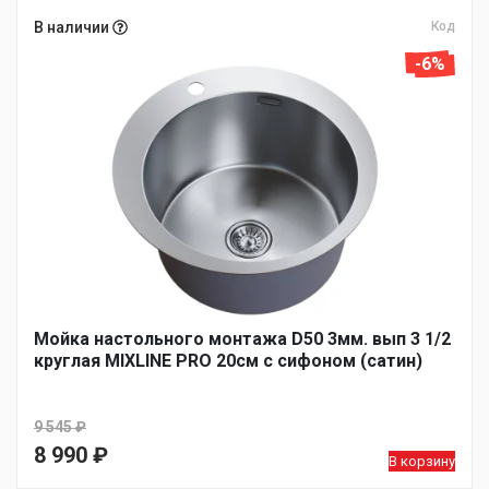
В наличии
Код
-6%
Мойка настольного монтажа D50 3мм. вып 3 1/2
круглая MIXLINE PRO 20см с сифоном (сатин)
9 545
₽
Первоначальная
8 990
₽
В корзину
цена
Текущая