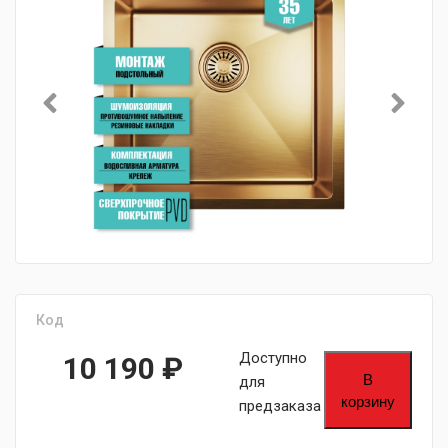
Код
Доступно
10 190
₽
В
для
корзину
предзаказа