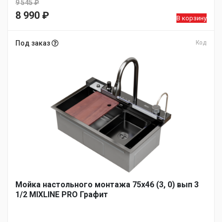
9 545
₽
Первоначальная
8 990
₽
В корзину
цена
Текущая
составляла
цена:
Под заказ
Код
9
8
545 ₽.
990 ₽.
Мойка настольного монтажа 75х46 (3, 0) вып 3
1/2 MIXLINE PRO Графит