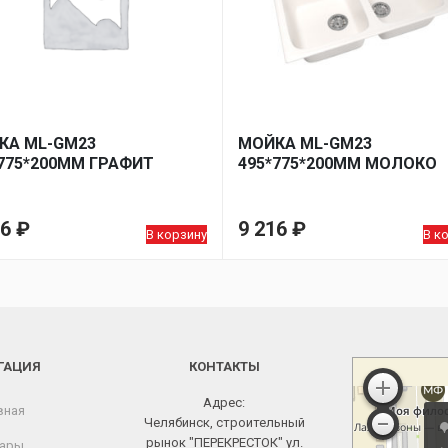
КА ML-GM23
МОЙКА ML-GM23
775*200ММ ГРАФИТ
495*775*200ММ МОЛОКО
16
₽
9 216
₽
В корзину
В к
ГАЦИЯ
КОНТАКТЫ
Адрес:
вная
Челябинск, строительный
рынок "ПЕРЕКРЕСТОК" ул.
ары