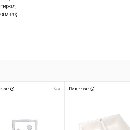
стирол;
камня);
заказ
Код
Под заказ