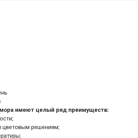
ень
я
амора имеют целый ряд преимуществ:
ости;
и цветовым решениям;
ратуры;