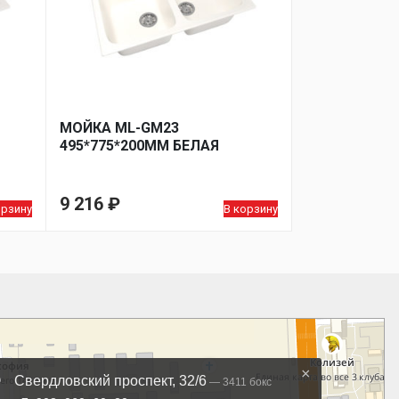
МОЙКА ML-GM23
495*775*200ММ БЕЛАЯ
9 216
₽
орзину
В корзину