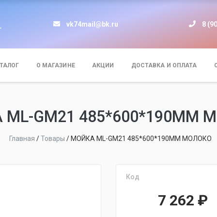
vk74mail@bk.ru
8 (9
т
ТАЛОГ
О МАГАЗИНЕ
АКЦИИ
ДОСТАВКА И ОПЛАТА
 ML-GM21 485*600*190ММ 
Главная
/
Товары
/
МОЙКА ML-GM21 485*600*190ММ МОЛОКО
Код
7 262
₽