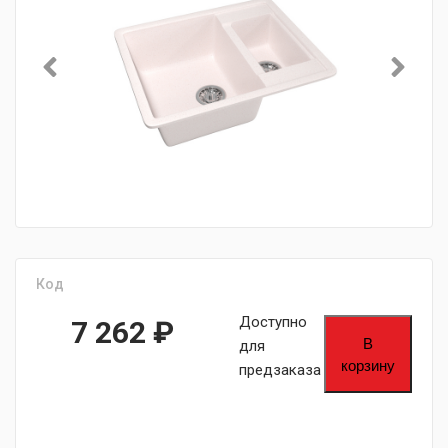
Код
Доступно
7 262
₽
В
для
корзину
предзаказа