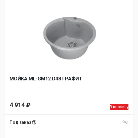
МОЙКA ML-GM12 D48 ГРАФИТ
4 914
₽
В корзину
Под заказ
Код