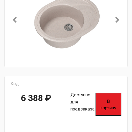
Код
Доступно
6 388
₽
В
для
корзину
предзаказа