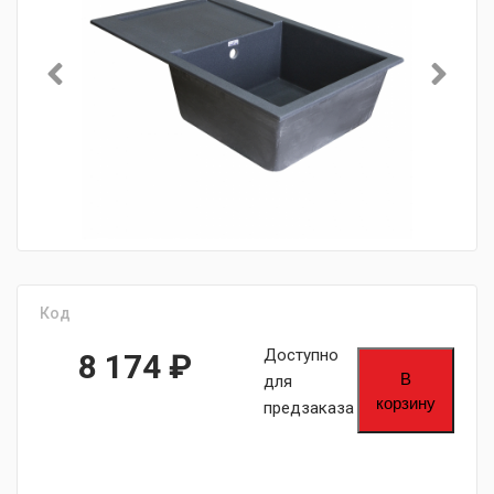
Код
Доступно
8 174
₽
В
для
корзину
предзаказа