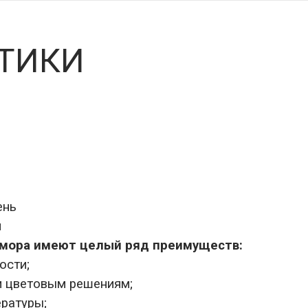
ТИКИ
ень
я
амора имеют целый ряд преимуществ:
ости;
и цветовым решениям;
ратуры;