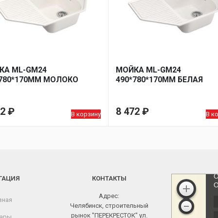
КА ML-GM24
МОЙКА ML-GM24
*780*170ММ МОЛОКО
490*780*170ММ БЕЛАЯ
72
₽
8 472
₽
В корзину
В к
ГАЦИЯ
КОНТАКТЫ
Адрес:
вная
Челябинск, строительный
рынок "ПЕРЕКРЕСТОК" ул.
ары