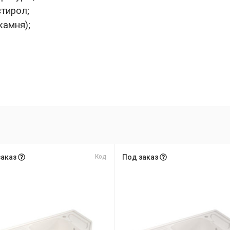
стирол;
камня);
заказ
Код
Под заказ