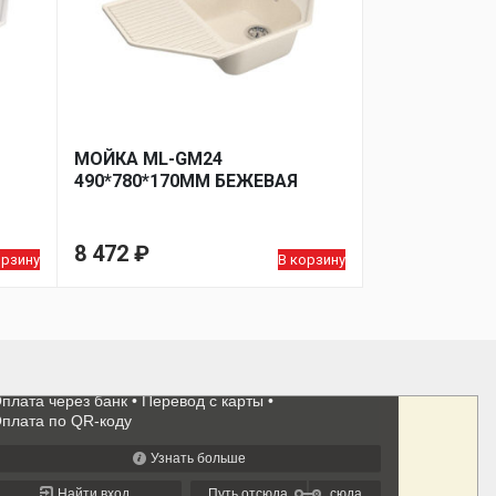
МОЙКА ML-GM24
490*780*170ММ БЕЖЕВАЯ
8 472
₽
орзину
В корзину