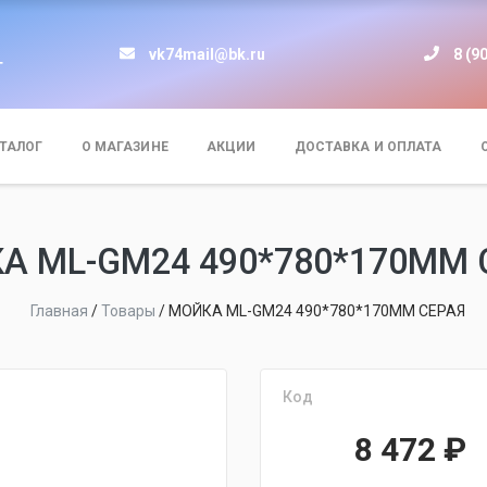
vk74mail@bk.ru
8 (9
т
ТАЛОГ
О МАГАЗИНЕ
АКЦИИ
ДОСТАВКА И ОПЛАТА
А ML-GM24 490*780*170ММ 
Главная
/
Товары
/
МОЙКА ML-GM24 490*780*170ММ СЕРАЯ
Код
8 472
₽