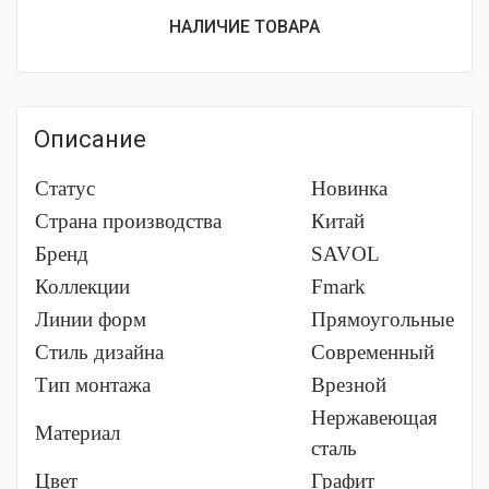
составляла
цена:
НАЛИЧИЕ ТОВАРА
8
8
305 ₽.
000 ₽.
Описание
Статус
Новинка
Страна производства
Китай
Бренд
SAVOL
Коллекции
Fmark
Линии форм
Прямоугольные
Стиль дизайна
Современный
Тип монтажа
Врезной
Нержавеющая
Материал
сталь
Цвет
Графит