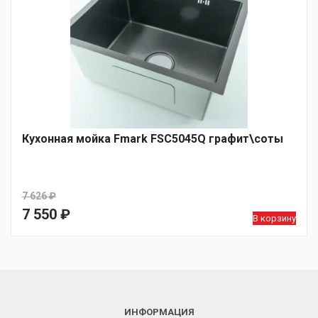
Кухонная мойка Fmark FSC5045Q графит\соты
7 626
₽
Первоначальная
7 550
₽
В корзину
цена
Текущая
составляла
цена:
7
7
626 ₽.
550 ₽.
ИНФОРМАЦИЯ