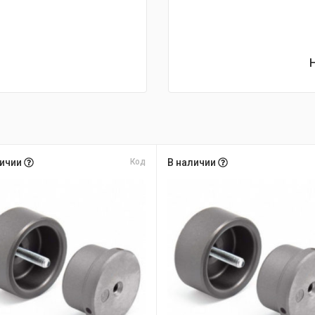
личии
Код
В наличии