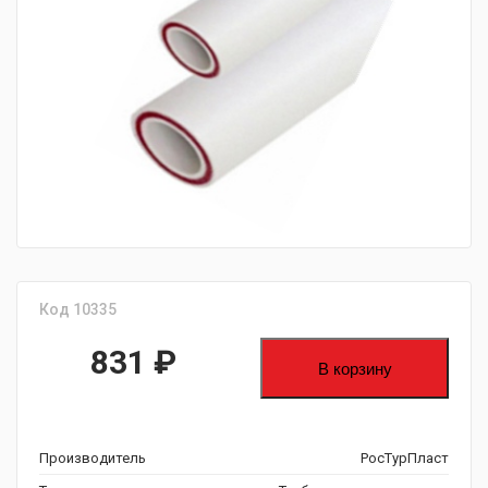
fijpawfioawjf
Код 10335
831
₽
В корзину
Производитель
РосТурПласт