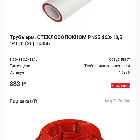
Труба арм. СТЕКЛОВОЛОКНОМ PN25 d63х10,5
"РТП" (20) 10356
Производитель
РосТурПласт
Тип изделия
Труба полипропиленовая
Артикул
10356
883
₽
В корзину
Под заказ
Код PV76-200