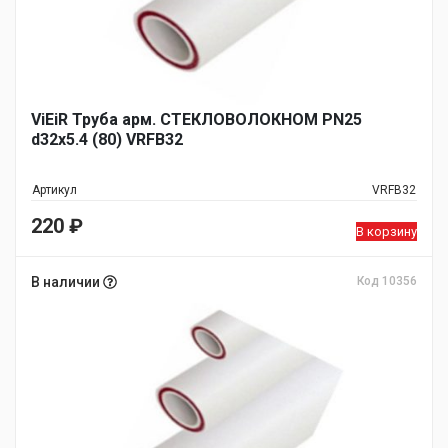
ViEiR Труба арм. СТЕКЛОВОЛОКНОМ PN25
d32х5.4 (80) VRFB32
Артикул
VRFB32
220
₽
В корзину
В наличии
Код 10356