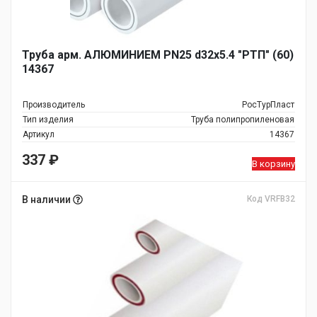
Труба арм. АЛЮМИНИЕМ PN25 d32х5.4 "РТП" (60)
14367
Производитель
РосТурПласт
Тип изделия
Труба полипропиленовая
Артикул
14367
337
₽
В корзину
В наличии
Код VRFB32