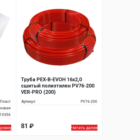
Труба PEX-B-EVOH 16х2,0
сшитый полиэтилен PV76-200
VER-PRO (200)
рПласт
Артикул
PV76-200
еновая
10356
81
₽
орзину
Читать далее