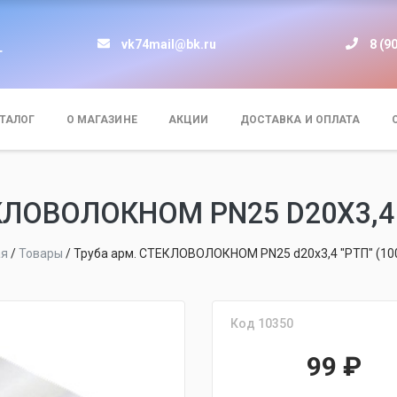
vk74mail@bk.ru
8 (9
т
ТАЛОГ
О МАГАЗИНЕ
АКЦИИ
ДОСТАВКА И ОПЛАТА
ЛОВОЛОКНОМ PN25 D20Х3,4 "
ая
/
Товары
/
Труба арм. СТЕКЛОВОЛОКНОМ PN25 d20х3,4 "РТП" (10
Код 10350
99
₽