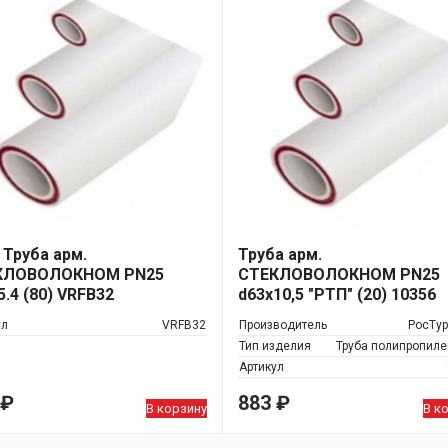
R Труба арм.
Труба арм.
КЛОВОЛОКНОМ PN25
СТЕКЛОВОЛОКНОМ PN25
5.4 (80) VRFB32
d63х10,5 "РТП" (20) 10356
ул
VRFB32
Производитель
РосТу
Тип изделия
Труба полипропил
Артикул
₽
883
₽
В корзину
В к