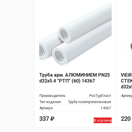
Труба арм. АЛЮМИНИЕМ PN25
ViEi
d32х5.4 "РТП" (60) 14367
СТЕ
d32х
Производитель
РосТурПласт
Артик
Тип изделия
Труба полипропиленовая
Артикул
14367
337
₽
220
В корзину