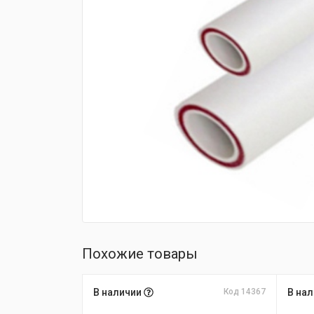
fijpawfioawjf
Похожие товары
В наличии
Код 14367
В на