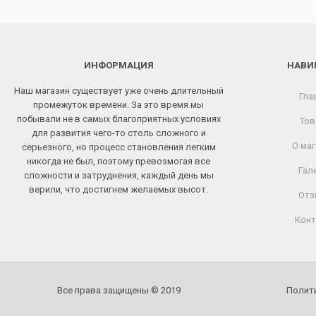
ИНФОРМАЦИЯ
НАВИ
Наш магазин существует уже очень длительный
Гла
промежуток времени. За это время мы
побывали не в самых благоприятных условиях
Тов
для развития чего-то столь сложного и
О маг
серьезного, но процесс становления легким
никогда не был, поэтому превозмогая все
Гал
сложности и затруднения, каждый день мы
верили, что достигнем желаемых высот.
Отз
Конт
Все права защищены © 2019
Полит