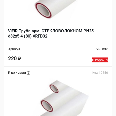
ViEiR Труба арм. СТЕКЛОВОЛОКНОМ PN25
d32х5.4 (80) VRFB32
Артикул
VRFB32
220
₽
В корзину
В наличии
Код 10356