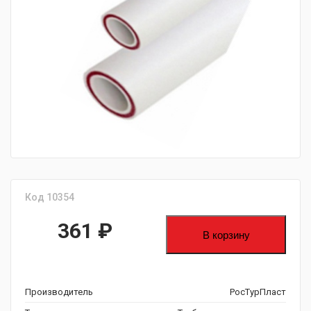
fijpawfioawjf
Код 10354
361
₽
В корзину
Производитель
РосТурПласт