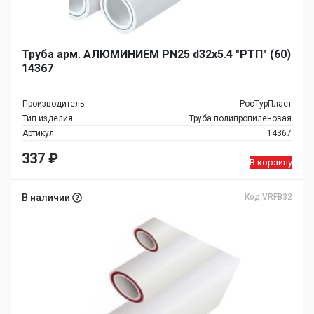
Труба арм. АЛЮМИНИЕМ PN25 d32х5.4 "РТП" (60)
14367
Производитель
РосТурПласт
Тип изделия
Труба полипропиленовая
Артикул
14367
337
₽
В корзину
В наличии
Код VRFB32