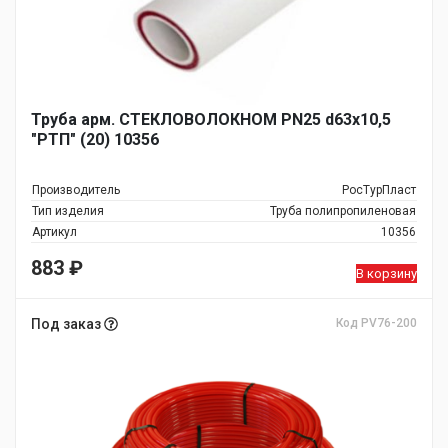
Труба арм. СТЕКЛОВОЛОКНОМ PN25 d63х10,5
"РТП" (20) 10356
Производитель
РосТурПласт
Тип изделия
Труба полипропиленовая
Артикул
10356
883
₽
В корзину
Под заказ
Код PV76-200