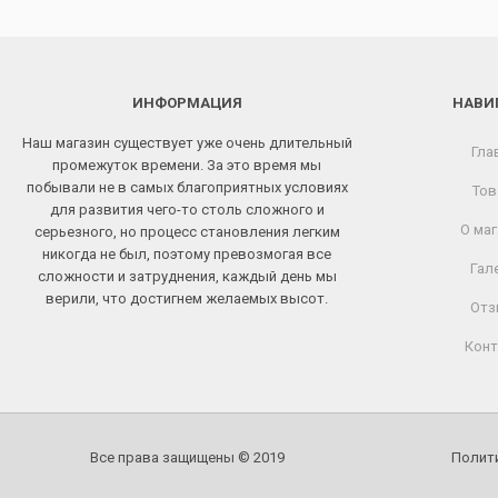
ИНФОРМАЦИЯ
НАВИ
Наш магазин существует уже очень длительный
Гла
промежуток времени. За это время мы
побывали не в самых благоприятных условиях
Тов
для развития чего-то столь сложного и
О маг
серьезного, но процесс становления легким
никогда не был, поэтому превозмогая все
Гал
сложности и затруднения, каждый день мы
верили, что достигнем желаемых высот.
Отз
Конт
Все права защищены © 2019
Полит