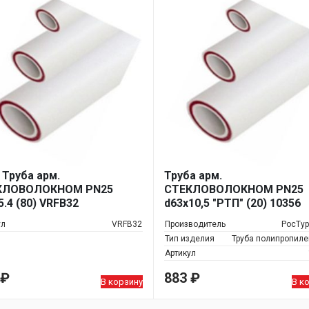
R Труба арм.
Труба арм.
КЛОВОЛОКНОМ PN25
СТЕКЛОВОЛОКНОМ PN25
5.4 (80) VRFB32
d63х10,5 "РТП" (20) 10356
ул
VRFB32
Производитель
РосТу
Тип изделия
Труба полипропил
Артикул
₽
883
₽
В корзину
В к