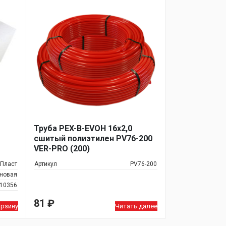
Труба PEX-B-EVOH 16х2,0
сшитый полиэтилен PV76-200
VER-PRO (200)
рПласт
Артикул
PV76-200
еновая
10356
81
₽
орзину
Читать далее