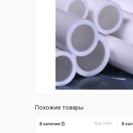
fijpawfioawjf
Похожие товары
В наличии
Код 14367
В на