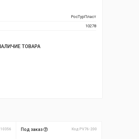
РосТурПласт
10278
НАЛИЧИЕ ТОВАРА
 10356
Под заказ
Код PV76-200