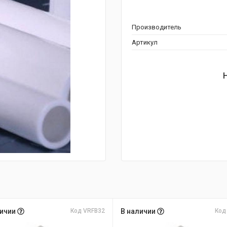
Производитель
Артикул
личии
Код VRFB32
В наличии
Код