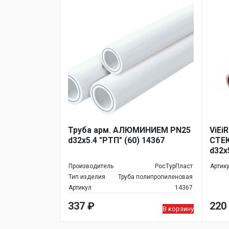
Труба арм. АЛЮМИНИЕМ PN25
ViEi
d32х5.4 "РТП" (60) 14367
СТЕ
d32х
Производитель
РосТурПласт
Артик
Тип изделия
Труба полипропиленовая
Артикул
14367
337
₽
220
В корзину