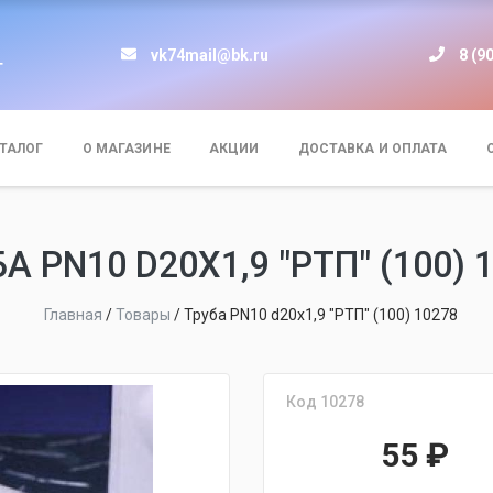
vk74mail@bk.ru
8 (9
т
ТАЛОГ
О МАГАЗИНЕ
АКЦИИ
ДОСТАВКА И ОПЛАТА
А PN10 D20Х1,9 "РТП" (100) 
Главная
/
Товары
/
Труба PN10 d20х1,9 "РТП" (100) 10278
Код 10278
55
₽