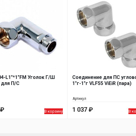
04-L1"*1"FM Уголок Г/Ш
Соединение для ПС углов
" для П/С
1"г-1"г VLF55 ViEiR (пара)
Артикул
₽
1 037
₽
В корзину
В к