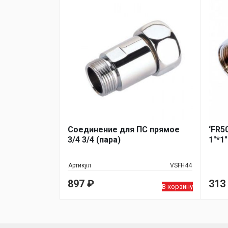
Соединение для ПС прямое
‘FR5
3/4 3/4 (пара)
1"*1
Артикул
VSFH44
897
₽
313
В корзину