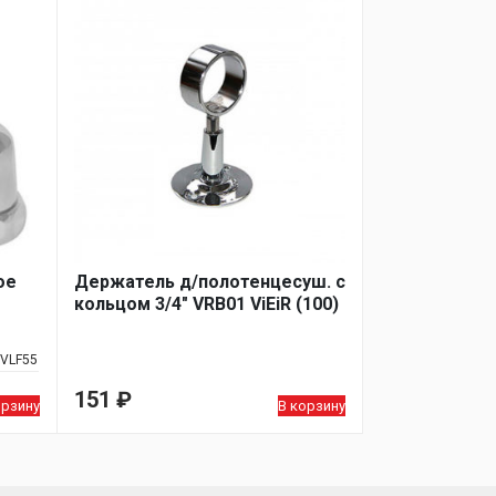
ое
Держатель д/полотенцесуш. с
кольцом 3/4" VRB01 ViEiR (100)
VLF55
151
₽
орзину
В корзину