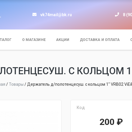
vk74mail@bk.ru
8 (9
т
ТАЛОГ
О МАГАЗИНЕ
АКЦИИ
ДОСТАВКА И ОПЛАТА
ОТЕНЦЕСУШ. С КОЛЬЦОМ 1" V
ная
/
Товары
/
Держатель д/полотенцесуш. с кольцом 1" VRB02 ViEi
Код
200
₽