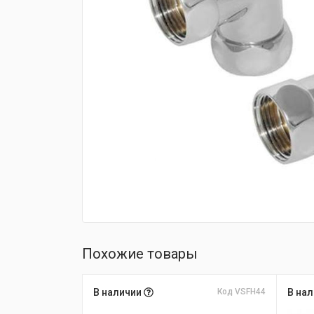
fijpawfioawjf
Похожие товары
В наличии
Код VSFH44
В на