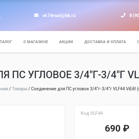
vk74mail@bk.ru
8 (9
т
ТАЛОГ
О МАГАЗИНЕ
АКЦИИ
ДОСТАВКА И ОПЛАТА
 ПС УГЛОВОЕ 3/4"Г-3/4"Г VLF
вная
/
Товары
/
Соединение для ПС угловое 3/4"г-3/4"г VLF44 ViEiR 
Код VLF44
690
₽