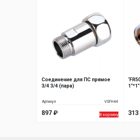
Соединение для ПС прямое
‘FR5
3/4 3/4 (пара)
1"*1
Артикул
VSFH44
897
₽
313
В корзину