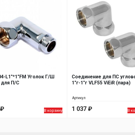
04-L1"*1"FM Уголок Г/Ш
Соединение для ПС углов
" для П/С
1"г-1"г VLF55 ViEiR (пара)
Артикул
₽
1 037
₽
В корзину
В к