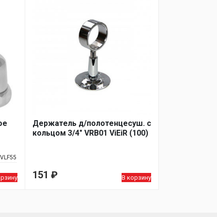
ое
Держатель д/полотенцесуш. с
кольцом 3/4" VRB01 ViEiR (100)
VLF55
151
₽
орзину
В корзину